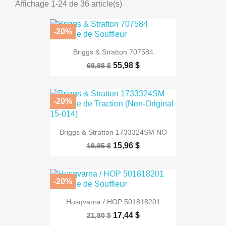
Affichage 1-24 de 36 article(s)
-20%
Briggs & Stratton 707584
55,98 $
69,98 $
-20%
Briggs & Stratton 1733324SM NO
15,96 $
19,95 $
-20%
Husqvarna / HOP 501818201
17,44 $
21,80 $