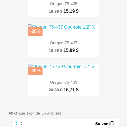
Oregon 75-435
15,19 $
18,99 $
-20%
Oregon 75-437
15,99 $
19,99 $
-20%
Oregon 75-439
16,71 $
20,89 $
Affichage 1-24 de 36 article(s)

1
Suivant
2